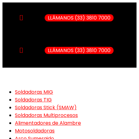
LLÁMANOS (33) 3810 7000
LLÁMANOS (33) 3810 7000
Soldadoras MIG
Soldadoras TIG
Soldadoras Stick (SMAW)
Soldadoras Multiprocesos
Alimentadores de Alambre
Motosoldadoras
Arco Sumergido